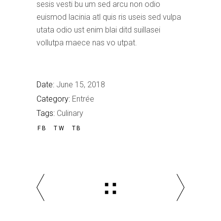
sesis vesti bu um sed arcu non odio
euismod lacinia atl quis ris useis sed vulpa
utata odio ust enim blai ditd suillasei
vollutpa maece nas vo utpat.
Date:
June 15, 2018
Category:
Entrée
Tags:
Culinary
FB
TW
TB